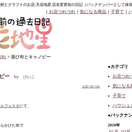
材とクラフトのお店:天花地星
店名変更前の日記（バックナンバーとして保
｜
お店つれづれ
｜
気になる商品
｜
子育て
｜
づれ
> 遊び布とキャノピー
●カテゴリ
ピー
お店つれ
by
けいこ
気になる
お店つれづれ
子育て
ハウシュ
ラルフェスタ
にて、
●バックナ
2010年
からかけた布で
01月
02月