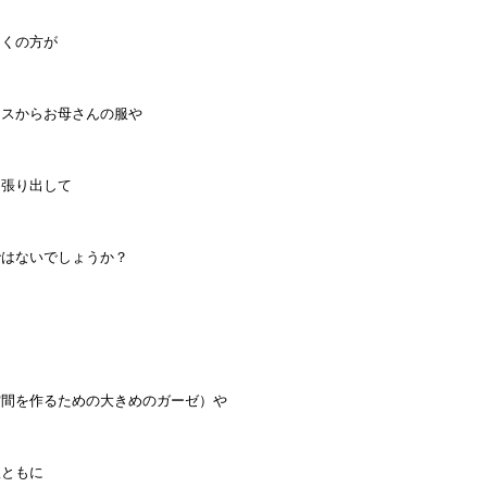
多くの方が
ンスからお母さんの服や
っ張り出して
ではないでしょうか？
空間を作るための大きめのガーゼ）や
販ともに