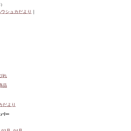
存）
ハウシュカだより
｜
づれ
商品
カだより
ンバー
03月
04月